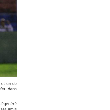
 et un de
 feu dans
 dégénéré
 ses amis