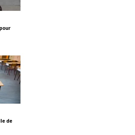
 pour
lle de