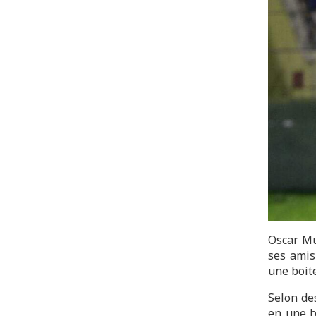
Oscar Mu
ses amis
une boit
Selon de
en une b