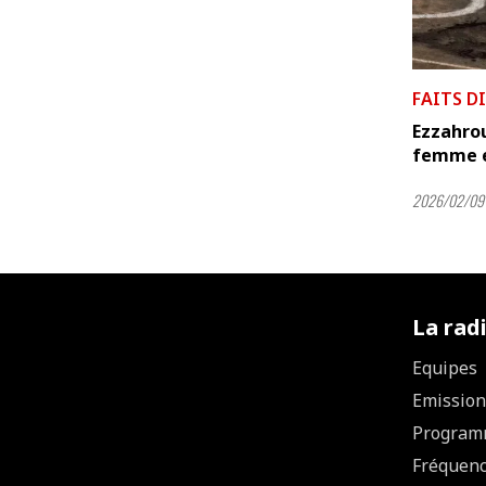
FAITS D
Ezzahrou
femme et 
2026/02/09 
La rad
Equipes
Emission
Program
Fréquen