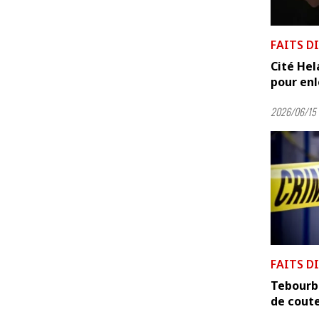
FAITS D
Cité Hel
pour enl
2026/06/15 
FAITS D
Tebourba
de cout