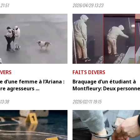
21:51
2026/04/29 13:23
IVERS
FAITS DIVERS
 d’une femme à l’Ariana :
Braquage d’un étudiant à
re agresseurs ...
Montfleury: Deux personnes
13:38
2026/02/11 19:15