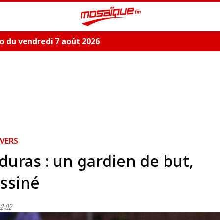
 du vendredi 7 août 2026
IVERS
uras : un gardien de but,
ssiné
12:02