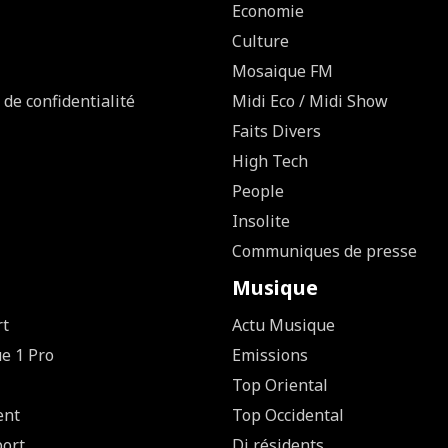
Economie
Culture
Mosaique FM
 de confidentialité
Midi Eco / Midi Show
Faits Divers
High Tech
People
Insolite
Communiques de presse
Musique
rt
Actu Musique
ue 1 Pro
Emissions
Top Oriental
ent
Top Occidental
ort
Dj résidents