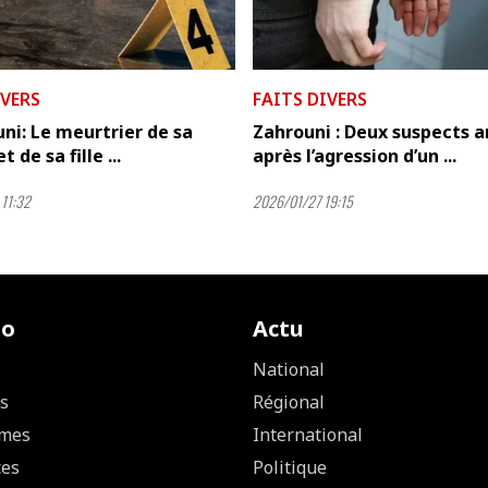
IVERS
FAITS DIVERS
ni: Le meurtrier de sa
Zahrouni : Deux suspects a
de sa fille ...
après l’agression d’un ...
11:32
2026/01/27 19:15
io
Actu
National
s
Régional
mes
International
ces
Politique