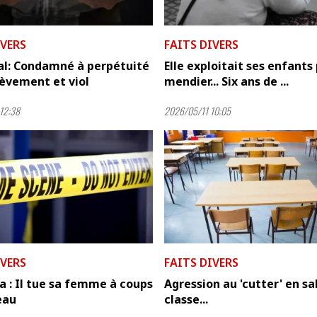
IVERS
FAITS DIVERS
al: Condamné à perpétuité
Elle exploitait ses enfants
èvement et viol
mendier... Six ans de ...
12:38
2026/05/11 10:05
IVERS
FAITS DIVERS
 : Il tue sa femme à coups
Agression au 'cutter' en sa
eau
classe...