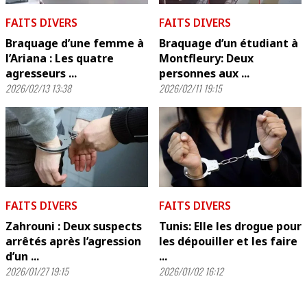
FAITS DIVERS
FAITS DIVERS
Braquage d’une femme à
Braquage d’un étudiant à
l’Ariana : Les quatre
Montfleury: Deux
agresseurs ...
personnes aux ...
2026/02/13 13:38
2026/02/11 19:15
FAITS DIVERS
FAITS DIVERS
Zahrouni : Deux suspects
Tunis: Elle les drogue pour
arrêtés après l’agression
les dépouiller et les faire
d’un ...
...
2026/01/27 19:15
2026/01/02 16:12