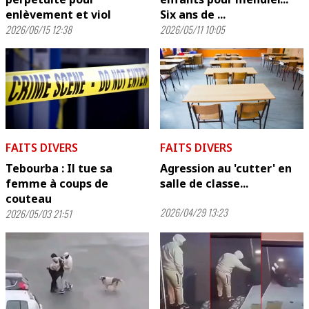
enlèvement et viol
Six ans de ...
2026/06/15 12:38
2026/05/11 10:05
FAITS DIVERS
FAITS DIVERS
Tebourba : Il tue sa
Agression au 'cutter' en
femme à coups de
salle de classe...
couteau
2026/04/29 13:23
2026/05/03 21:51