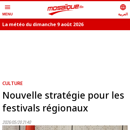
menu
language
العربية
MENU
La météo du dimanche 9 août 2026
CULTURE
Nouvelle stratégie pour les
festivals régionaux
2026/05/20 21:40