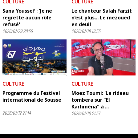
CULTURE
CULTURE
Sana Youssef : 'Je ne
Le chanteur Salah Farzit
regrette aucun rôle
n’est plus… Le mezoued
refusé'
en deuil
2026/07/29 20:55
2026/07/18 18:55
CULTURE
CULTURE
Programme du Festival
Moez Toumi: 'Le rideau
international de Sousse
tombera sur "El
Karhména" à ...
2026/07/12 21:14
2026/07/10 21:57