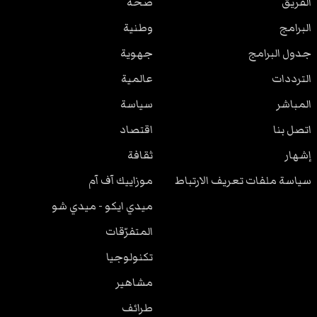
الفريق
صحة
البرامج
وطنية
جدول البرامج
جهوية
الترددات
عالمية
المباشر
سياسة
اتصل بنا
اقتصاد
إشهار
ثقافة
سياسة ملفات تعريف الارتباط
موزاييك آف آم
ميدي ايكو - ميدي شو
المتفرّقات
تكنولوجيا
مشاهير
طرائف