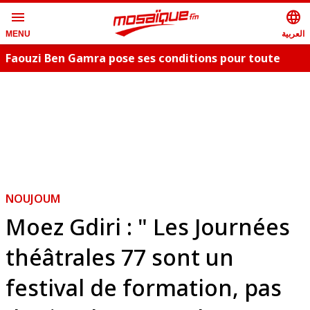
menu
language
العربية
MENU
Faouzi Ben Gamra pose ses conditions pour toute
collaboration artistique et dévoile les nouveautés,
c
"Bent El Hay" et «"Oum Essefsari"
m
NOUJOUM
Moez Gdiri : " Les Journées
théâtrales 77 sont un
festival de formation, pas