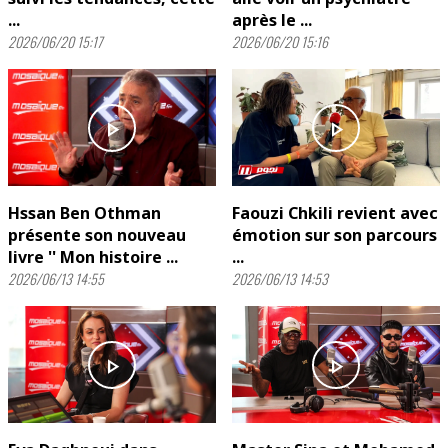
...
après le ...
2026/06/20 15:17
2026/06/20 15:16
play_arrow
play_arrow
Hssan Ben Othman
Faouzi Chkili revient avec
présente son nouveau
émotion sur son parcours
livre '' Mon histoire ...
...
2026/06/13 14:55
2026/06/13 14:53
play_arrow
play_arrow