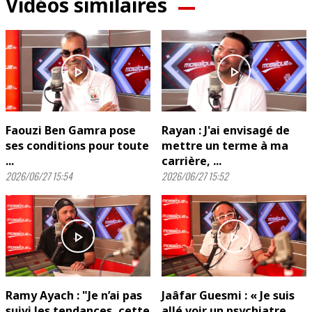
Vidéos similaires
play_arrow
play_arrow
Faouzi Ben Gamra pose
Rayan : J'ai envisagé de
ses conditions pour toute
mettre un terme à ma
...
carrière, ...
2026/06/27 15:54
2026/06/27 15:52
play_arrow
play_arrow
Ramy Ayach : "Je n’ai pas
Jaâfar Guesmi : « Je suis
suivi les tendances, cette
allé voir un psychiatre