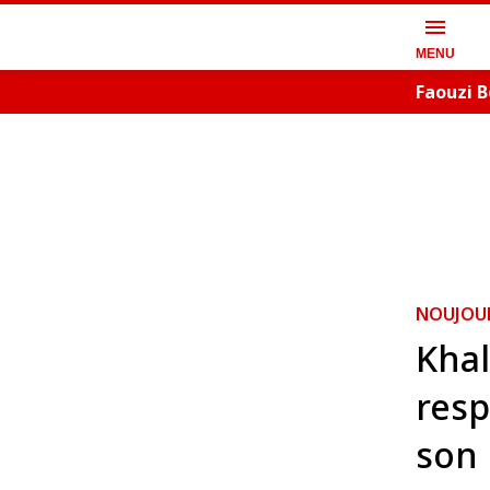
menu
MENU
Faouzi B
artistiq
NOUJOU
Khal
resp
son 