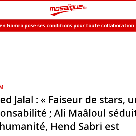
en Gamra pose ses conditions pour toute collaboration
ue et dévoile les nouveautés, "Bent El Hay" et «"Oum Es
M
ed Jalal : « Faiseur de stars, 
onsabilité ; Ali Maâloul sédui
humanité, Hend Sabri est