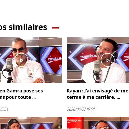
os similaires
play_arrow
play_arrow
Ben Gamra pose ses
Rayan : J'ai envisagé de me
ns pour toute ...
terme à ma carrière, ...
15:54
2026/06/27 15:52