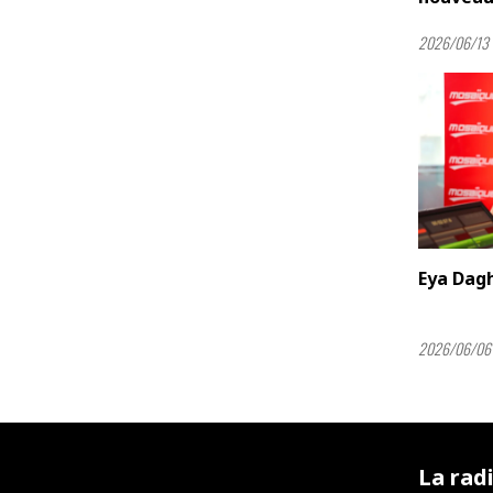
2026/06/13 
Eya Dag
2026/06/06 
La rad