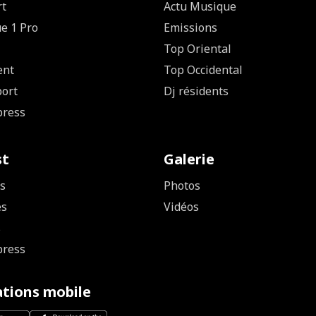
rt
Actu Musique
ue 1 Pro
Emissions
Top Oriental
ent
Top Occidental
ort
Dj résidents
press
st
Galerie
s
Photos
es
Vidéos
s
press
ations mobile