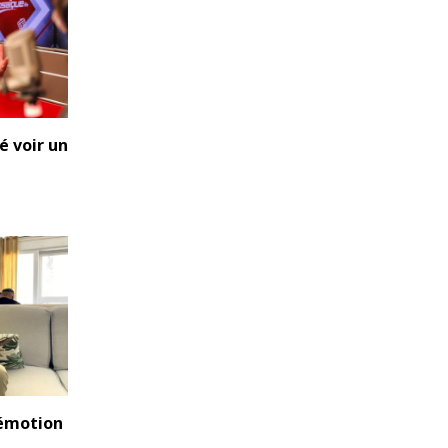
lé voir un
 émotion