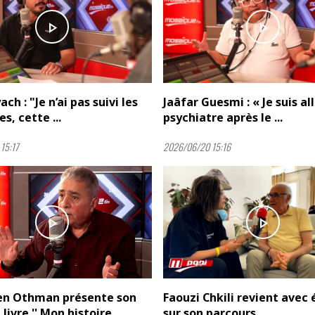
play_arrow
play_arrow
h : "Je n’ai pas suivi les
Jaâfar Guesmi : « Je suis al
s, cette ...
psychiatre après le ...
15:17
2026/06/20 15:16
play_arrow
play_arrow
en Othman présente son
Faouzi Chkili revient avec
ivre '' Mon histoire ...
sur son parcours ...