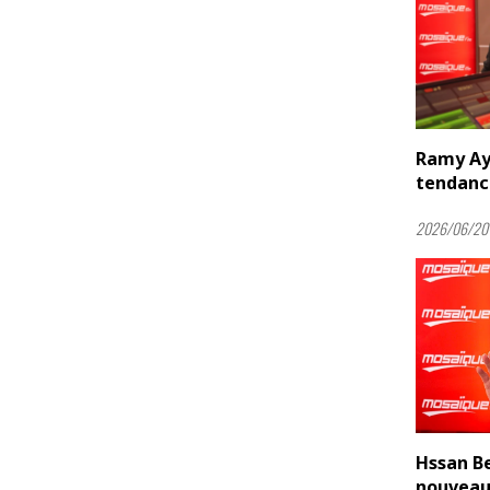
Ramy Ayac
tendance
2026/06/20 
Hssan B
nouveau l