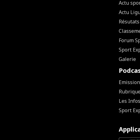
Actu spo
Actu Lig
Résutats
Classem
Forum Sp
Sport Ex
Galerie
Podca
Emission
Rubriqu
Les Info
Sport Ex
Applic