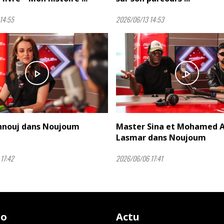
14:55
2026/06/13 14:53
play_arrow
play_arrow
hnouj dans Noujoum
Master Sina et Mohamed A
Lasmar dans Noujoum
17:42
2026/06/06 17:41
io
Actu