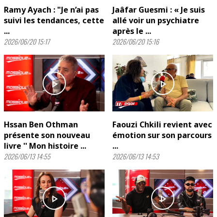
Ramy Ayach : "Je n’ai pas
Jaâfar Guesmi : « Je suis
suivi les tendances, cette
allé voir un psychiatre
...
après le ...
2026/06/20 15:17
2026/06/20 15:16
play_arrow
play_arrow
Hssan Ben Othman
Faouzi Chkili revient avec
présente son nouveau
émotion sur son parcours
livre '' Mon histoire ...
...
2026/06/13 14:55
2026/06/13 14:53
play_arrow
play_arrow