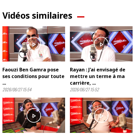
Vidéos similaires
play_arrow
play_arrow
Faouzi Ben Gamra pose
Rayan : J'ai envisagé de
ses conditions pour toute
mettre un terme à ma
...
carrière, ...
2026/06/27 15:54
2026/06/27 15:52
play_arrow
play_arrow