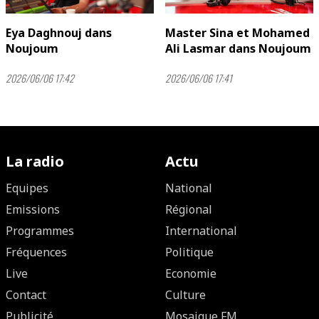
Eya Daghnouj dans
Master Sina et Mohamed
Noujoum
Ali Lasmar dans Noujoum
2026/06/06 17:42
2026/06/06 17:41
La radio
Actu
Equipes
National
Emissions
Régional
Programmes
International
Fréquences
Politique
Live
Economie
Contact
Culture
Publicité
Mosaique FM