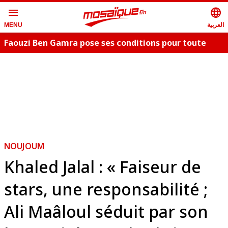
menu
language
العربية
MENU
Faouzi Ben Gamra pose ses conditions pour toute
collaboration artistique et dévoile les nouveautés,
c
"Bent El Hay" et «"Oum Essefsari"
m
NOUJOUM
Khaled Jalal : « Faiseur de
stars, une responsabilité ;
Ali Maâloul séduit par son