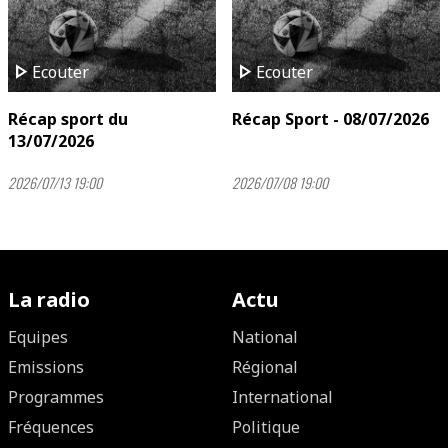
play_arrow
play_arrow
Ecouter
Ecouter
Récap sport du
Récap Sport - 08/07/2026
13/07/2026
2026/07/13 19:00
2026/07/08 19:00
La radio
Actu
Equipes
National
Emissions
Régional
Programmes
International
Fréquences
Politique