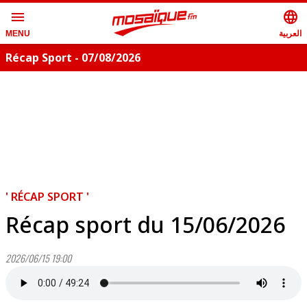
menu
language
العربية
MENU
Récap Sport - 07/08/2026
' RÉCAP SPORT '
Récap sport du 15/06/2026
2026/06/15 19:00