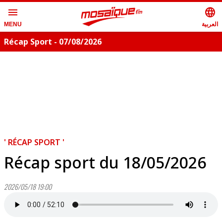
menu
language
العربية
MENU
Récap Sport - 07/08/2026
' RÉCAP SPORT '
Récap sport du 18/05/2026
2026/05/18 19:00