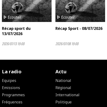
play_arrow
play_arrow
Ecouter
Ecouter
Récap sport du
Récap Sport - 08/07/2026
13/07/2026
2026/07/13 19:00
2026/07/08 19:00
La radio
Actu
Equipes
National
Emissions
Régional
Programmes
International
Fréquences
Politique