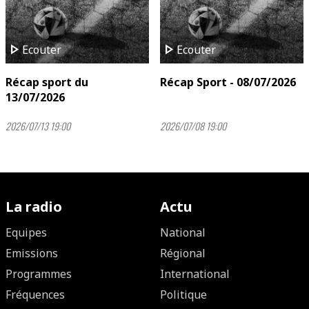
play_arrow
play_arrow
Ecouter
Ecouter
Récap sport du
Récap Sport - 08/07/2026
13/07/2026
2026/07/13 19:00
2026/07/08 19:00
La radio
Actu
Equipes
National
Emissions
Régional
Programmes
International
Fréquences
Politique