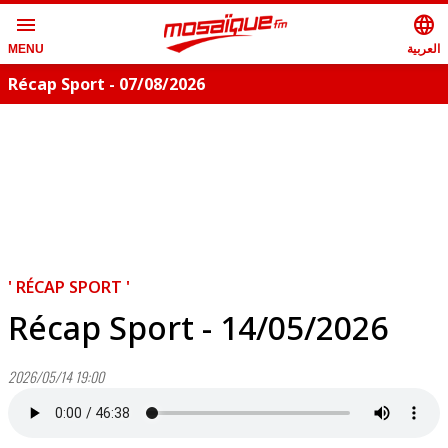
menu
language
العربية
MENU
Récap Sport - 07/08/2026
' RÉCAP SPORT '
Récap Sport - 14/05/2026
2026/05/14 19:00