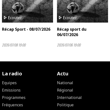
play_arrow
play_arrow
Ecouter
Ecouter
Récap Sport - 08/07/2026
Récap sport du
06/07/2026
2026/07/08 19:00
2026/07/06 19:00
La radio
Actu
Equipes
National
Emissions
Régional
Programmes
International
Fréquences
Politique