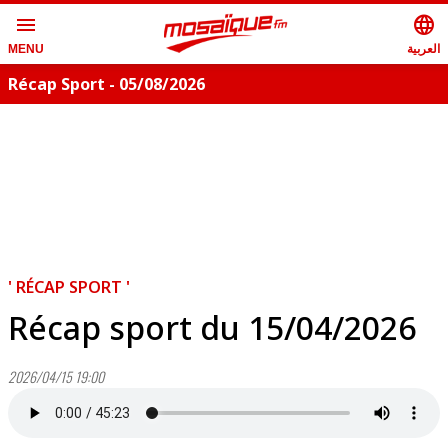
menu
language
العربية
MENU
Récap Sport - 05/08/2026
' RÉCAP SPORT '
Récap sport du 15/04/2026
2026/04/15 19:00