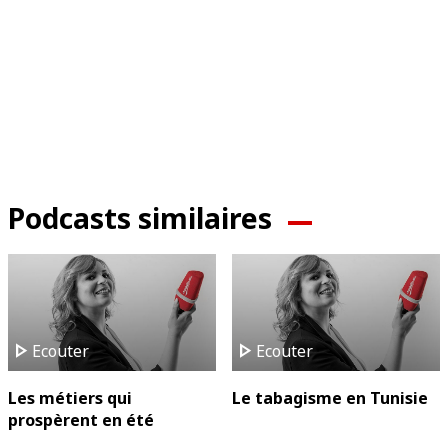
Podcasts similaires
play_arrow
play_arrow
Ecouter
Ecouter
Les métiers qui
Le tabagisme en Tunisie
prospèrent en été