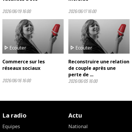
2026/06/19 16:00
2026/06/17 16:00
play_arrow
play_arrow
Ecouter
Ecouter
Commerce sur les
Reconstruire une relation
réseaux sociaux
de couple après une
perte de ...
2026/06/16 16:00
2026/06/05 16:00
La radio
Actu
Equipes
National