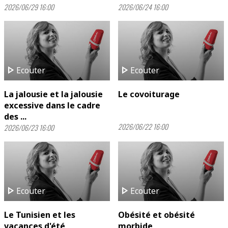
2026/06/29 16:00
2026/06/24 16:00
play_arrow
play_arrow
Ecouter
Ecouter
La jalousie et la jalousie
Le covoiturage
excessive dans le cadre
des ...
2026/06/22 16:00
2026/06/23 16:00
play_arrow
play_arrow
Ecouter
Ecouter
Le Tunisien et les
Obésité et obésité
vacances d'été
morbide