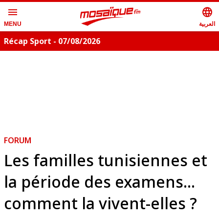
menu
language
العربية
MENU
Récap Sport - 07/08/2026
FORUM
Les familles tunisiennes et
la période des examens...
comment la vivent-elles ?