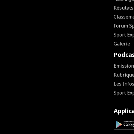
Résutats
Classem
Forum Sp
Sport Ex
Galerie
Podca
Emission
Rubriqu
Les Info
Sport Ex
Applic