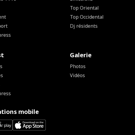
Top Oriental
ent
Top Occidental
ort
Dj résidents
press
st
Galerie
s
Photos
es
Vidéos
s
press
ations mobile