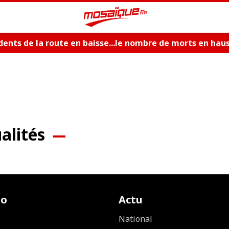
dents de la route en baisse...le nombre de morts en hau
alités
io
Actu
National