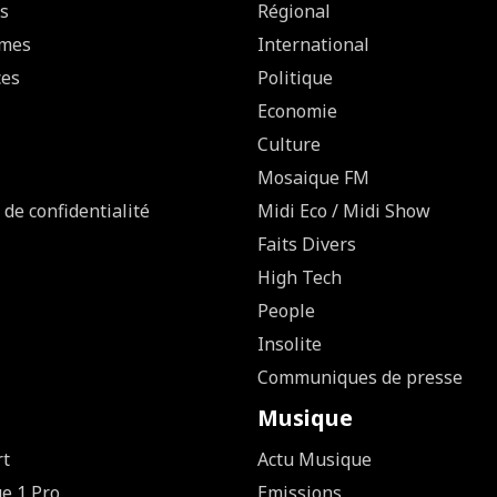
s
Régional
mes
International
ces
Politique
Economie
Culture
Mosaique FM
 de confidentialité
Midi Eco / Midi Show
Faits Divers
High Tech
People
Insolite
Communiques de presse
Musique
rt
Actu Musique
ue 1 Pro
Emissions