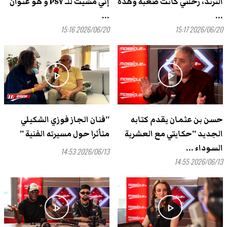
الترند، رحلتي كانت صعبة وهذه
إنّي مشيت للـ PSY و هو عنوان
...
...
2026/06/20 15:16
2026/06/20 15:17
play_arrow
play_arrow
حسن بن عثمان يقدم كتابه
''فنان الجاز فوزي الشكيلي
الجديد ''حكايتي مع العشرية
متأثرا حول مسيرته الفنية ''
السوداء ...
2026/06/13 14:53
2026/06/13 14:55
play_arrow
play_arrow