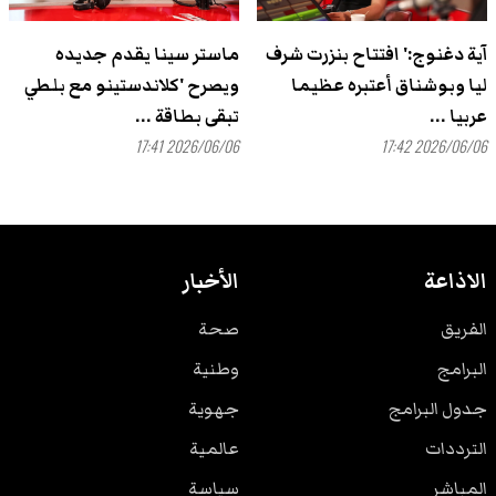
آية دغنوج:' افتتاح بنزرت شرف
ماستر سينا يقدم جديده
ليا وبوشناق أعتبره عظيما
ويصرح 'كلاندستينو مع بلطي
عربيا ...
تبقى بطاقة ...
2026/06/06 17:41
2026/06/06 17:42
الاذاعة
الأخبار
الفريق
صحة
البرامج
وطنية
جدول البرامج
جهوية
الترددات
عالمية
المباشر
سياسة