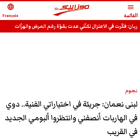
language
menu
القائمة
Français
ريان: فكّرت في الاعتزال لكنّني عدت بقوّة رغم المرض والهزّات
وقادر على استعادة مجدي السّابق
نجوم
لبنى نعمان: جريئة في اختياراتي الفنية.. دوي
في الهاربات أنصفني وانتظروا ألبومي الجديد
في القريب