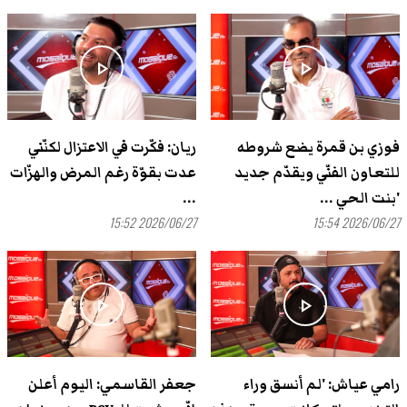
play_arrow
play_arrow
فوزي بن قمرة يضع شروطه
ريان: فكّرت في الاعتزال لكنّني
للتعاون الفنّي ويقدّم جديد
عدت بقوّة رغم المرض والهزّات
'بنت الحي ...
...
2026/06/27 15:52
2026/06/27 15:54
play_arrow
play_arrow
رامي عياش: 'لم أنسق وراء
جعفر القاسمي: اليوم أعلن