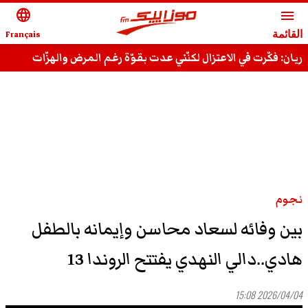
language
menu
القائمة
Français
ريان: فكّرت في الاعتزال لكنّني عدت بقوّة رغم المرض والهزّات
وقادر على استعادة مجدي السّابق
نجوم
بين وفائه لسعاد محاسن وإيمانه بالطفل
هادي..دالي النهدي يفتتح الروندا 13
2026/04/04 15:08