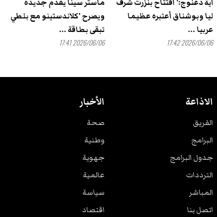
آية دغنوج:' افتتاح بنزرت شرف
ماستر سينا يقدم جديده
ليا وبوشناق أعتبره عظيما
ويصرح 'كلاندستينو مع بلطي
عربيا ...
تبقى بطاقة ...
2026/06/06 17:41
2026/06/06 17:42
الاذاعة
الأخبار
الفريق
صحة
البرامج
وطنية
جدول البرامج
جهوية
الترددات
عالمية
المباشر
سياسة
اتصل بنا
اقتصاد