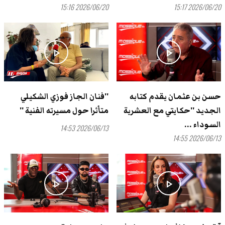
2026/06/20 15:16
2026/06/20 15:17
play_arrow
play_arrow
حسن بن عثمان يقدم كتابه
''فنان الجاز فوزي الشكيلي
الجديد ''حكايتي مع العشرية
متأثرا حول مسيرته الفنية ''
السوداء ...
2026/06/13 14:53
2026/06/13 14:55
play_arrow
play_arrow