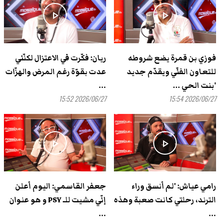
play_arrow
play_arrow
فوزي بن قمرة يضع شروطه
ريان: فكّرت في الاعتزال لكنّني
للتعاون الفنّي ويقدّم جديد
عدت بقوّة رغم المرض والهزّات
'بنت الحي ...
...
2026/06/27 15:52
2026/06/27 15:54
play_arrow
play_arrow
رامي عياش: 'لم أنسق وراء
جعفر القاسمي: اليوم أعلن
الترند، رحلتي كانت صعبة وهذه
إنّي مشيت للـ PSY و هو عنوان
...
...