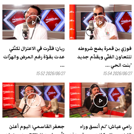
play_arrow
play_arrow
فوزي بن قمرة يضع شروطه
ريان: فكّرت في الاعتزال لكنّني
للتعاون الفنّي ويقدّم جديد
عدت بقوّة رغم المرض والهزّات
'بنت الحي ...
...
2026/06/27 15:52
2026/06/27 15:54
play_arrow
play_arrow
رامي عياش: 'لم أنسق وراء
جعفر القاسمي: اليوم أعلن