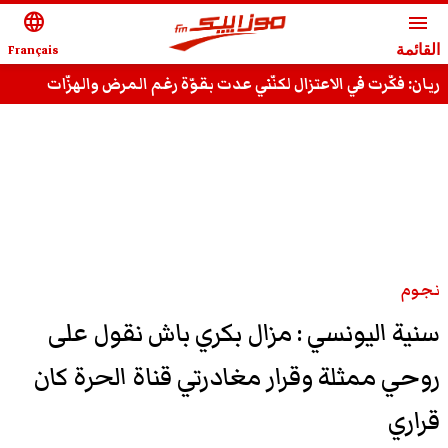
language
menu
القائمة
Français
ريان: فكّرت في الاعتزال لكنّني عدت بقوّة رغم المرض والهزّات
وقادر على استعادة مجدي السّابق
نجوم
سنية اليونسي : مزال بكري باش نقول على
روحي ممثلة وقرار مغادرتي قناة الحرة كان
قراري