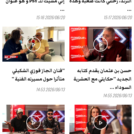
الترند، رحلتي كانت صعبة وهذه
إنّي مشيت للـ PSY و هو عنوان
...
...
2026/06/20 15:16
2026/06/20 15:17
play_arrow
play_arrow
حسن بن عثمان يقدم كتابه
''فنان الجاز فوزي الشكيلي
الجديد ''حكايتي مع العشرية
متأثرا حول مسيرته الفنية ''
السوداء ...
2026/06/13 14:53
2026/06/13 14:55
play_arrow
play_arrow