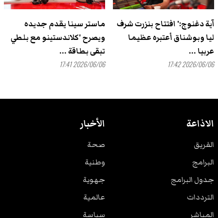
آية دغنوج:' افتتاح بنزرت شرف
ماستر سينا يقدم جديده
ليا وبوشناق أعتبره عظيما
ويصرح 'كلاندستينو مع بلطي
عربيا ...
تبقى بطاقة ...
2026/06/06 17:41
2026/06/06 17:42
الاذاعة
الأخبار
الفريق
صحة
البرامج
وطنية
جدول البرامج
جهوية
الترددات
عالمية
المباشر
سياسة