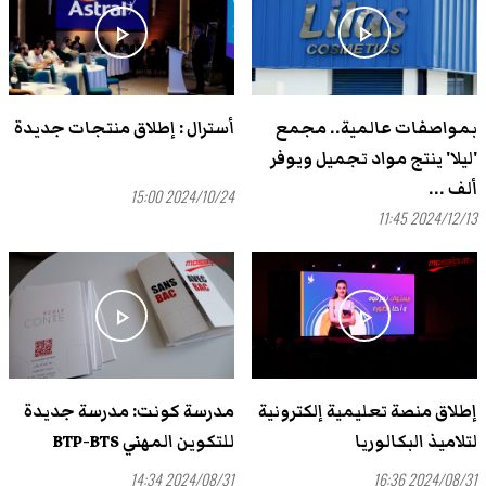
play_arrow
play_arrow
بمواصفات عالمية.. مجمع
أسترال : إطلاق منتجات جديدة
'ليلا' ينتج مواد تجميل ويوفر
ألف ...
2024/10/24 15:00
2024/12/13 11:45
play_arrow
play_arrow
إطلاق منصة تعليمية إلكترونية
مدرسة كونت: مدرسة جديدة
لتلاميذ البكالوريا
للتكوين المهني BTP-BTS
2024/08/31 14:34
2024/08/31 16:36