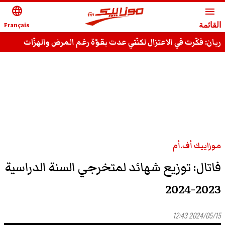
language
menu
القائمة
Français
ريان: فكّرت في الاعتزال لكنّني عدت بقوّة رغم المرض والهزّات
وقادر على استعادة مجدي السّابق
موزاييك أف.أم
فاتال: توزيع شهائد لمتخرجي السنة الدراسية
2023-2024
2024/05/15 12:43