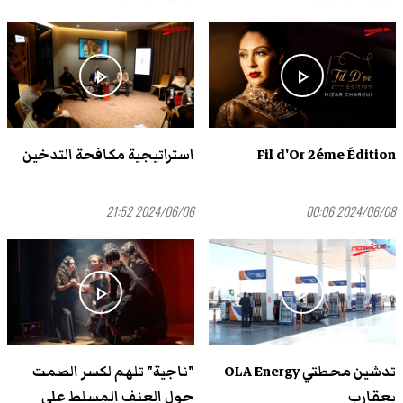
play_arrow
play_arrow
Fil d'Or 2éme Édition
استراتيجية مكافحة التدخين
2024/06/06 21:52
2024/06/08 00:06
play_arrow
play_arrow
تدشين محطتي OLA Energy
"ناجية" تلهم لكسر الصمت
بعقارب
حول العنف المسلط على