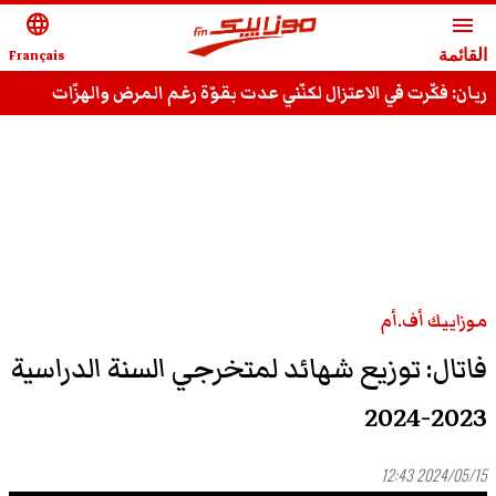
language
menu
القائمة
Français
ريان: فكّرت في الاعتزال لكنّني عدت بقوّة رغم المرض والهزّات
وقادر على استعادة مجدي السّابق
موزاييك أف.أم
فاتال: توزيع شهائد لمتخرجي السنة الدراسية
2023-2024
2024/05/15 12:43