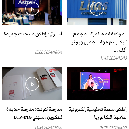
play_arrow
play_arrow
بمواصفات عالمية.. مجمع
أسترال : إطلاق منتجات جديدة
'ليلا' ينتج مواد تجميل ويوفر
ألف ...
2024/10/24 15:00
2024/12/13 11:45
play_arrow
play_arrow
إطلاق منصة تعليمية إلكترونية
مدرسة كونت: مدرسة جديدة
لتلاميذ البكالوريا
للتكوين المهني BTP-BTS
2024/08/31 14:34
2024/08/31 16:36