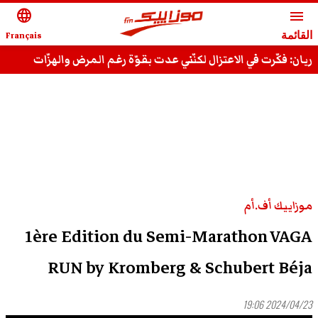
language
menu
القائمة
Français
ريان: فكّرت في الاعتزال لكنّني عدت بقوّة رغم المرض والهزّات
وقادر على استعادة مجدي السّابق
موزاييك أف.أم
1ère Edition du Semi-Marathon VAGA
RUN by Kromberg & Schubert Béja
2024/04/23 19:06