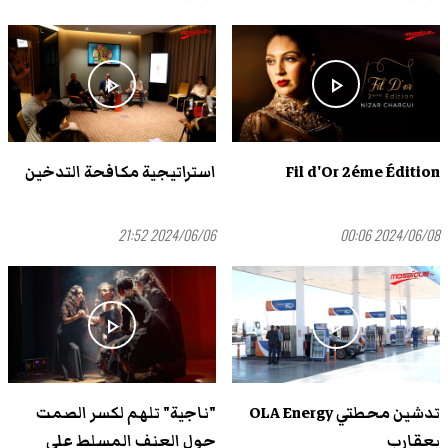
play_arrow
play_arrow
Fil d'Or 2éme Édition
استراتيجية مكافحة التدخين
2024/06/06 21:52
2024/06/08 00:06
play_arrow
play_arrow
تدشين محطتي OLA Energy
"ناجية" تلهم لكسر الصمت
بعقارب
حول العنف المسلط على