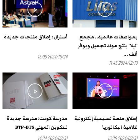
play_arrow
play_arrow
بمواصفات عالمية.. مجمع
أسترال : إطلاق منتجات جديدة
'ليلا' ينتج مواد تجميل ويوفر
ألف ...
2024/10/24 15:00
2024/12/13 11:45
play_arrow
play_arrow
إطلاق منصة تعليمية إلكترونية
مدرسة كونت: مدرسة جديدة
لتلاميذ البكالوريا
للتكوين المهني BTP-BTS
2024/08/31 14:34
2024/08/31 16:36