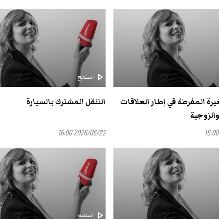
play_arrow
استمع
غيرة المفرطة في إطار العلاقات
التنقل المشترك بالسيارة
الزوجية
2026/06/22 16:00
play_arrow
استمع