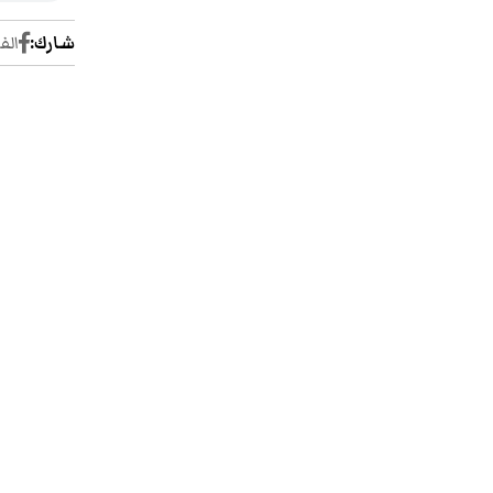
شارك:
الف