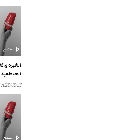
play_arrow
استمع
الغيرة وال
العاطفية و
2026/06/23 16:00
play_arrow
استمع