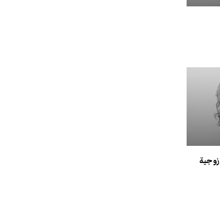
 زوجية