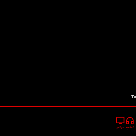
Ta
tv
headphones
استمع
مباشر