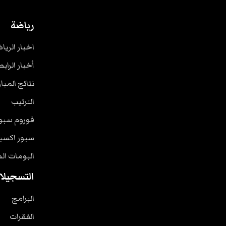
رياضة
اخبار الريا
أخبار الرابط
نتائج المبا
الترتيب
فوروم سبو
سبور اكسب
البومات ال
التسجيلا
البرامج
الفقرات