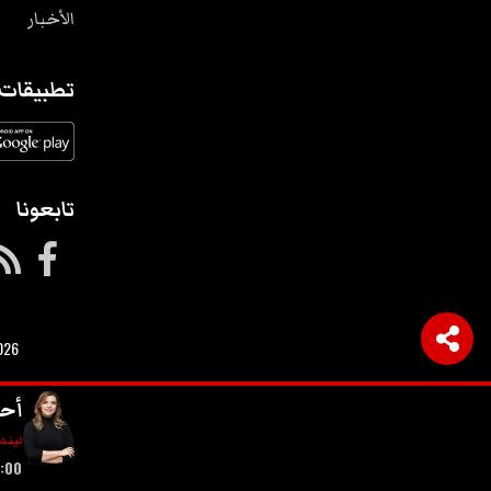
الأخبار
تطبيقات
تابعونا
026
أحل
ليند
 - 11:00