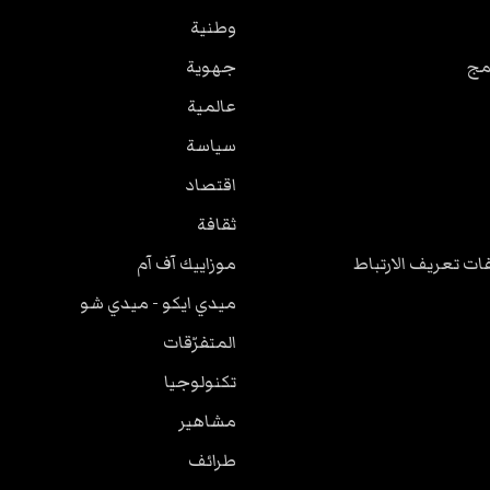
وطنية
مج
جهوية
عالمية
سياسة
اقتصاد
ثقافة
ت تعريف الارتباط
موزاييك آف آم
ميدي ايكو - ميدي شو
المتفرّقات
تكنولوجيا
مشاهير
طرائف