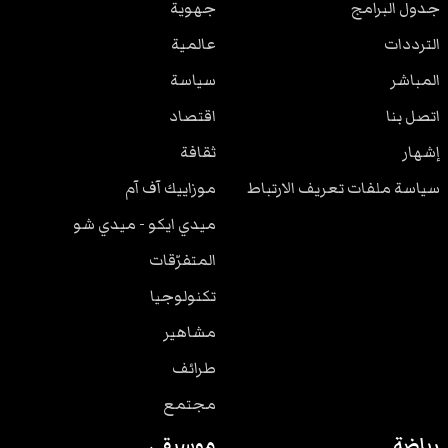
جدول البرامج
جهوية
الترددات
عالمية
المباشر
سياسة
اتصل بنا
اقتصاد
إشهار
ثقافة
سياسة ملفات تعريف الارتباط
موزاييك آف آم
ميدي ايكو - ميدي شو
المتفرّقات
تكنولوجيا
مشاهير
طرائف
مجتمع
رياضة
موسيقى