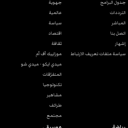
جدول البرامج
جهوية
الترددات
عالمية
المباشر
سياسة
اتصل بنا
اقتصاد
إشهار
ثقافة
سياسة ملفات تعريف الارتباط
موزاييك آف آم
ميدي ايكو - ميدي شو
المتفرّقات
تكنولوجيا
مشاهير
طرائف
مجتمع
رياضة
موسيقى