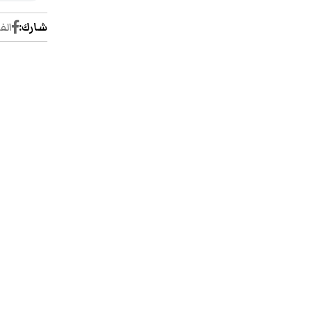
شارك:
الف