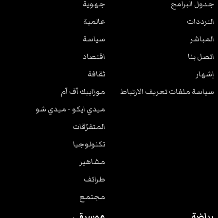
جدول البرامج
جهوية
الترددات
عالمية
المباشر
سياسة
اتصل بنا
اقتصاد
إشهار
ثقافة
سياسة ملفات تعريف الارتباط
موزاييك آف آم
ميدي ايكو - ميدي شو
المتفرّقات
تكنولوجيا
مشاهير
طرائف
مجتمع
رياضة
موسيقى