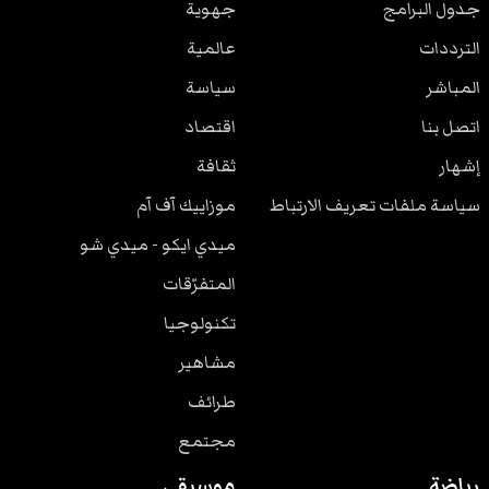
جدول البرامج
جهوية
الترددات
عالمية
المباشر
سياسة
اتصل بنا
اقتصاد
إشهار
ثقافة
سياسة ملفات تعريف الارتباط
موزاييك آف آم
ميدي ايكو - ميدي شو
المتفرّقات
تكنولوجيا
مشاهير
طرائف
مجتمع
رياضة
موسيقى