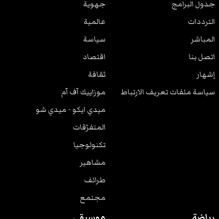
جدول البرامج
جهوية
الترددات
عالمية
المباشر
سياسة
اتصل بنا
اقتصاد
إشهار
ثقافة
سياسة ملفات تعريف الارتباط
موزاييك آف آم
ميدي ايكو - ميدي شو
المتفرّقات
تكنولوجيا
مشاهير
طرائف
مجتمع
رياضة
موسيقى