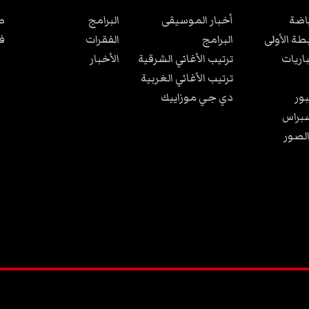
ياضة
أخبار الموسيقى
البرامج
ص
بطة الأولى
البرامج
الفقرات
ف
باريات
ترتيب الأغاني الشرقية
الأخبار
ترتيب الأغاني الغربية
ور
دي جي موزاييك
براس
الصور