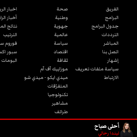
الفريق
صحة
اخبار الر
البرامج
وطنية
أخبار الرا
جدول البرامج
جهوية
نتائج الم
الترددات
عالمية
الترتيب
المباشر
سياسة
فوروم سب
اتصل بنا
اقتصاد
سبور اكس
إشهار
ثقافة
البومات 
سياسة ملفات تعريف
موزاييك آف آم
الارتباط
ميدي ايكو - ميدي شو
المتفرّقات
تكنولوجيا
مشاهير
طرائف
مجتمع
أحلى صباح
ليندا رحالي