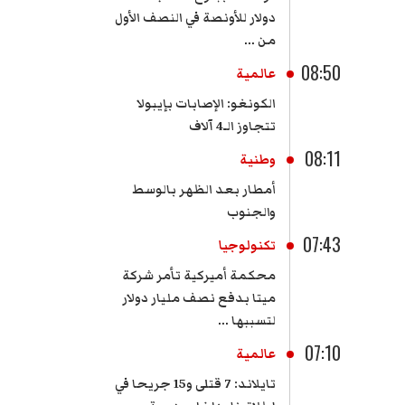
دولار للأونصة في النصف الأول
من ...
08:50
عالمية
الكونغو: الإصابات بإيبولا
تتجاوز الـ4 آلاف
08:11
وطنية
أمطار بعد الظهر بالوسط
والجنوب
07:43
تكنولوجيا
محكمة أميركية تأمر شركة
ميتا بدفع نصف مليار دولار
لتسببها ...
07:10
عالمية
تايلاند: 7 قتلى و15 جريحا في