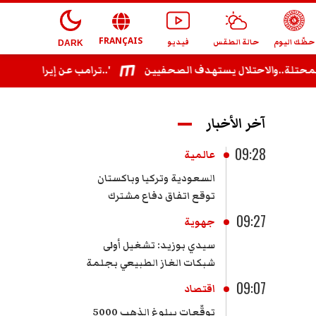
FRANÇAIS
حظّك اليوم
حالة الطقس
فيديو
DARK
..والاحتلال يستهدف الصحفيين
ترامب عن إيران: 'كل شيء يسير بشكل استثنائي..'
آخر الأخبار
09:28
عالمية
السعودية وتركيا وباكستان
توقع اتفاق دفاع مشترك
09:27
جهوية
سيدي بوزيد: تشغيل أولى
شبكات الغاز الطبيعي بجلمة
09:07
اقتصاد
توقّعات ببلوغ الذهب 5000