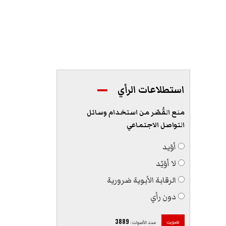
استطلاعات الرأي
منع القُصّر من استخدام وسائل
التواصل الاجتماعي
أؤيد
لا أؤيّد
الرقابة الأبوية ضرورية
دون رأي
3889
تصويت
عدد الأصوات
: