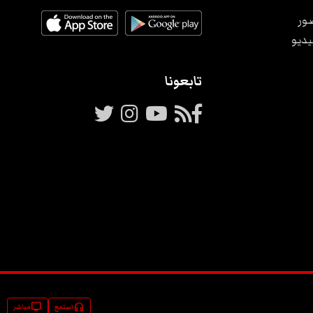
ور
يديو
تابعونا
tv
headphones
استمع
مباشر