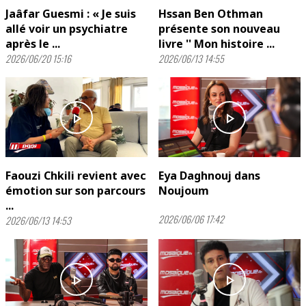
Jaâfar Guesmi : « Je suis
Hssan Ben Othman
allé voir un psychiatre
présente son nouveau
après le ...
livre '' Mon histoire ...
2026/06/20 15:16
2026/06/13 14:55
play_arrow
play_arrow
Faouzi Chkili revient avec
Eya Daghnouj dans
émotion sur son parcours
Noujoum
...
2026/06/06 17:42
2026/06/13 14:53
play_arrow
play_arrow