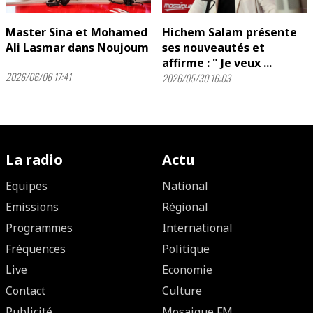
Master Sina et Mohamed
Hichem Salam présente
Ali Lasmar dans Noujoum
ses nouveautés et
affirme : " Je veux ...
2026/06/06 17:41
2026/05/30 16:03
La radio
Actu
Equipes
National
Emissions
Régional
Programmes
International
Fréquences
Politique
Live
Economie
Contact
Culture
Publicité
Mosaique FM