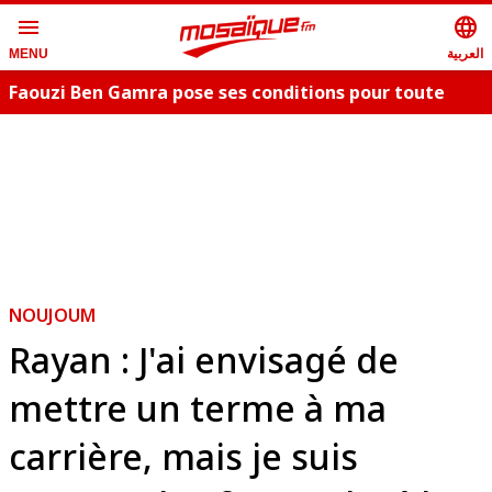
menu
language
العربية
MENU
Faouzi Ben Gamra pose ses conditions pour toute
collaboration artistique et dévoile les nouveautés,
c
"Bent El Hay" et «"Oum Essefsari"
m
NOUJOUM
Rayan : J'ai envisagé de
mettre un terme à ma
carrière, mais je suis