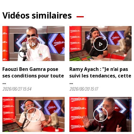
Vidéos similaires
play_arrow
play_arrow
Faouzi Ben Gamra pose
Ramy Ayach : "Je n’ai pas
ses conditions pour toute
suivi les tendances, cette
...
...
2026/06/27 15:54
2026/06/20 15:17
play_arrow
play_arrow