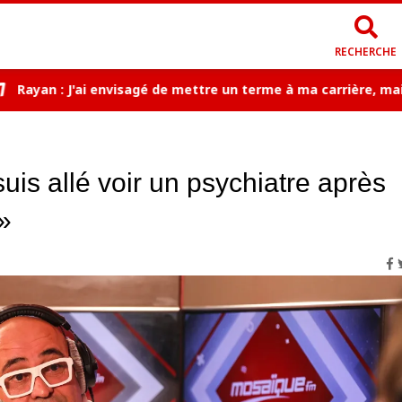
RECHERCHE
an : J'ai envisagé de mettre un terme à ma carrière, mais je s
uis allé voir un psychiatre après
»