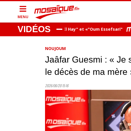
MENU
VIDÉOS
le les nouveautés, "Bent El Hay" et «"Oum Essefsari"
Ray
NOUJOUM
Jaâfar Guesmi : « Je s
le décès de ma mère 
2026/06/20 15:16