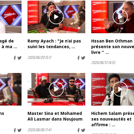
sagé de
Ramy Ayach : "Je n’ai pas
Hssan Ben Othman
à ma ...
suivi les tendances, ...
présente son nouv
livre '' ...
2026/06/20 15:17
2026/06/13 14:55
ns
Master Sina et Mohamed
Hichem Salam prés
Ali Lasmar dans Noujoum
ses nouveautés et
affirme : ...
2026/06/06 17:41