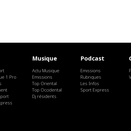
t
Musique
Podcast
ort
Actu Musique
Emissions
ue 1 Pro
Emissions
Rubriques
s
Top Oriental
Les Infos
ment
Top Occidental
Sport Express
port
Dj résidents
xpress