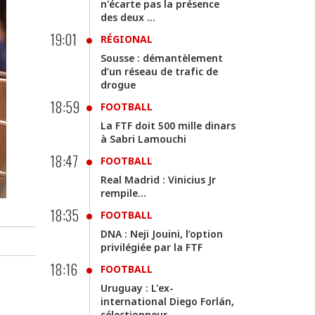
n'écarte pas la présence
des deux ...
19:01
RÉGIONAL
Sousse : démantèlement
d’un réseau de trafic de
drogue
18:59
FOOTBALL
La FTF doit 500 mille dinars
à Sabri Lamouchi
18:47
FOOTBALL
Real Madrid : Vinicius Jr
rempile…
18:35
FOOTBALL
DNA : Neji Jouini, l’option
privilégiée par la FTF
18:16
FOOTBALL
Uruguay : L'ex-
international Diego Forlán,
sélectionneur