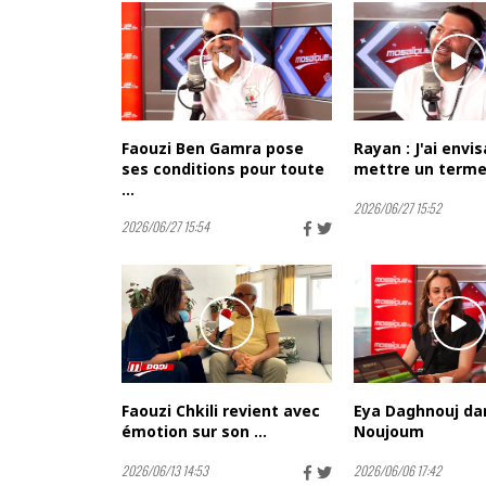
Faouzi Ben Gamra pose
Rayan : J'ai envi
ses conditions pour toute
mettre un terme 
...
2026/06/27 15:52
2026/06/27 15:54
Faouzi Chkili revient avec
Eya Daghnouj da
émotion sur son ...
Noujoum
2026/06/13 14:53
2026/06/06 17:42