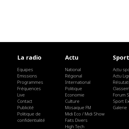
La radio
Actu
Spor
Equipes
National
Actu sp
Emissions
Régional
Actu Lig
Programmes
International
Résutat
Fréquences
Politique
Classe
Live
Economie
Forum S
Contact
Culture
Sport E
Publicité
Mosaique FM
Galerie
Politique de
Midi Eco / Midi Show
confidentialité
Faits Divers
High Tech