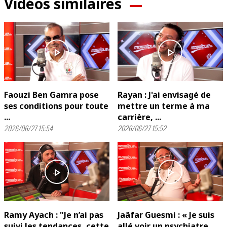
Vidéos similaires
play_arrow
play_arrow
Faouzi Ben Gamra pose
Rayan : J'ai envisagé de
ses conditions pour toute
mettre un terme à ma
...
carrière, ...
2026/06/27 15:54
2026/06/27 15:52
play_arrow
play_arrow
Ramy Ayach : "Je n’ai pas
Jaâfar Guesmi : « Je suis
suivi les tendances, cette
allé voir un psychiatre