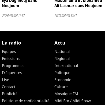
Eya Daghnouj dans
Master Sina et Mohamed
Noujoum
Ali Lasmar dans Noujoum
2026/06/06 17:42
2026/06/06 17:41
La radio
Actu
Equipes
National
Emissions
Régional
Programmes
International
Fréquences
Politique
Live
Economie
Contact
Culture
Publicité
Mosaique FM
Politique de confidentialité
Midi Eco / Midi Show