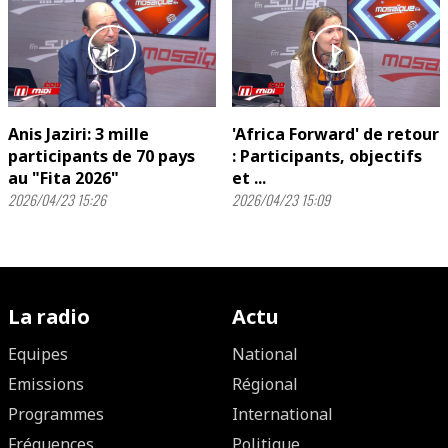
play_arrow
play_arrow
Anis Jaziri: 3 mille
'Africa Forward' de retour
participants de 70 pays
: Participants, objectifs
au "Fita 2026"
et ...
2026/04/23 15:26
2026/04/23 15:09
La radio
Actu
Equipes
National
Emissions
Régional
Programmes
International
Fréquences
Politique