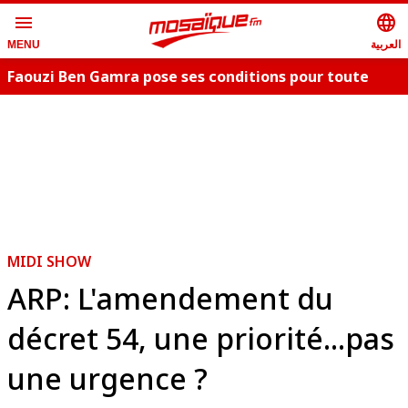
menu
language
العربية
MENU
Faouzi Ben Gamra pose ses conditions pour toute
collaboration artistique et dévoile les nouveautés,
c
"Bent El Hay" et «"Oum Essefsari"
m
MIDI SHOW
ARP: L'amendement du
décret 54, une priorité...pas
une urgence ?