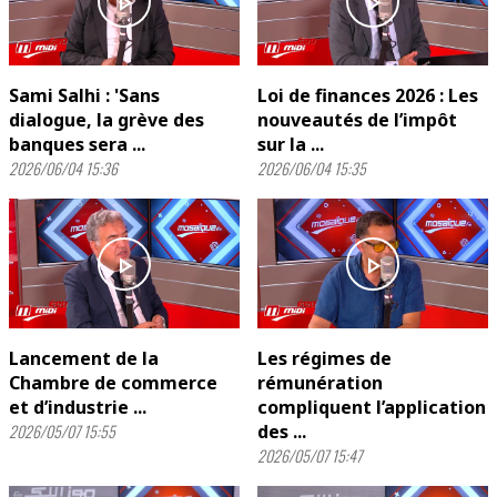
play_arrow
play_arrow
Sami Salhi : 'Sans
Loi de finances 2026 : Les
dialogue, la grève des
nouveautés de l’impôt
banques sera ...
sur la ...
2026/06/04 15:36
2026/06/04 15:35
play_arrow
play_arrow
Lancement de la
Les régimes de
Chambre de commerce
rémunération
et d’industrie ...
compliquent l’application
2026/05/07 15:55
des ...
2026/05/07 15:47