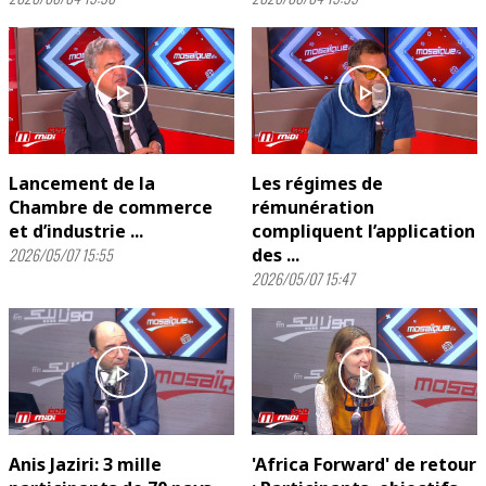
play_arrow
play_arrow
Lancement de la
Les régimes de
Chambre de commerce
rémunération
et d’industrie ...
compliquent l’application
2026/05/07 15:55
des ...
2026/05/07 15:47
play_arrow
play_arrow
Anis Jaziri: 3 mille
'Africa Forward' de retour