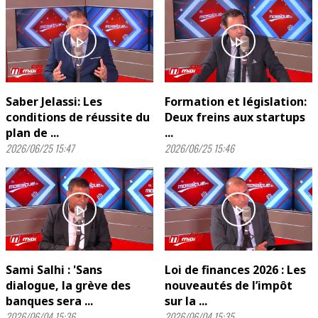
play_arrow
play_arrow
Saber Jelassi: Les
Formation et législation:
conditions de réussite du
Deux freins aux startups
plan de ...
...
2026/06/25 15:47
2026/06/25 15:46
play_arrow
play_arrow
Sami Salhi : 'Sans
Loi de finances 2026 : Les
dialogue, la grève des
nouveautés de l’impôt
banques sera ...
sur la ...
2026/06/04 15:36
2026/06/04 15:35