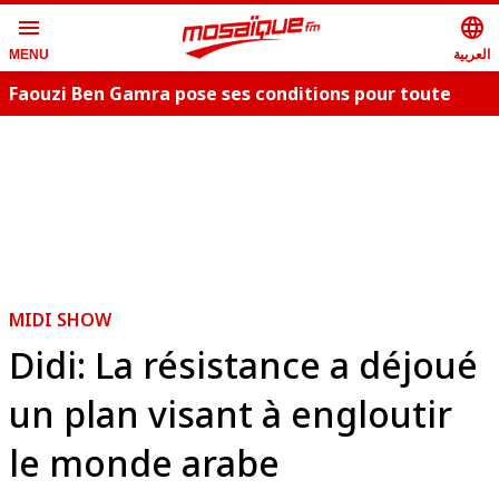
menu
language
العربية
MENU
Faouzi Ben Gamra pose ses conditions pour toute
collaboration artistique et dévoile les nouveautés,
c
"Bent El Hay" et «"Oum Essefsari"
m
MIDI SHOW
Didi: La résistance a déjoué
un plan visant à engloutir
le monde arabe