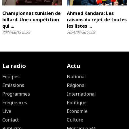
Championnat tunisien de
Ahmed Kandara: Les
billard. Une compétition
raisons du rejet de toutes
qui ...
les listes ...
2024/06/13 15:29
2024/04/30 21:08
La radio
Actu
Equipes
National
Emissions
Régional
Programmes
International
Fréquences
Politique
Live
Economie
Contact
Culture
Publicité
Mosaique FM