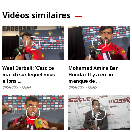
Vidéos similaires
play_arrow
play_arrow
Wael Derbali: 'C’est ce
Mohamed Amine Ben
match sur lequel nous
Hmida : Il y a eu un
allons ...
manque de ...
2025/06/17 09:54
2025/06/17 09:52
play_arrow
play_arrow