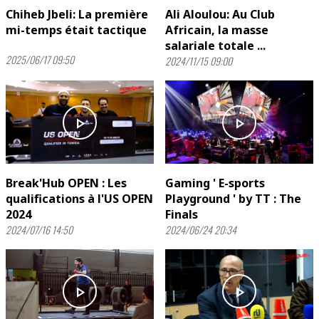
Chiheb Jbeli: La première
Ali Aloulou: Au Club
mi-temps était tactique
Africain, la masse
salariale totale ...
2025/06/17 09:50
2024/11/15 09:00
play_arrow
play_arrow
Break'Hub OPEN : Les
Gaming ' E-sports
qualifications à l'US OPEN
Playground ' by TT : The
2024
Finals
2024/07/16 14:50
2024/06/24 20:34
play_arrow
play_arrow