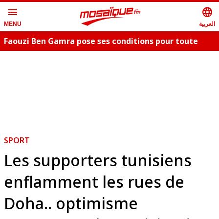
menu
language
العربية
MENU
Faouzi Ben Gamra pose ses conditions pour toute
collaboration artistique et dévoile les nouveautés,
c
"Bent El Hay" et «"Oum Essefsari"
m
SPORT
Les supporters tunisiens
enflamment les rues de
Doha.. optimisme