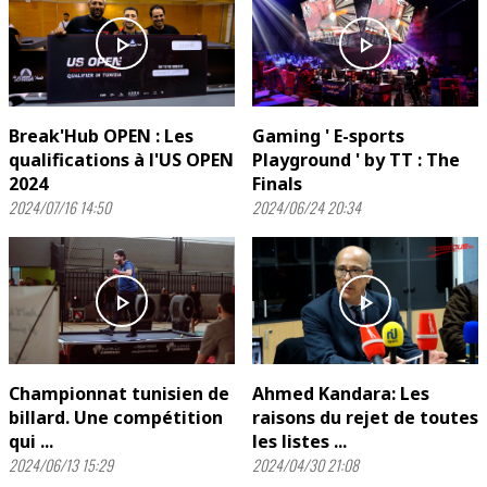
play_arrow
play_arrow
Break'Hub OPEN : Les
Gaming ' E-sports
qualifications à l'US OPEN
Playground ' by TT : The
2024
Finals
2024/07/16 14:50
2024/06/24 20:34
play_arrow
play_arrow
Championnat tunisien de
Ahmed Kandara: Les
billard. Une compétition
raisons du rejet de toutes
qui ...
les listes ...
2024/06/13 15:29
2024/04/30 21:08