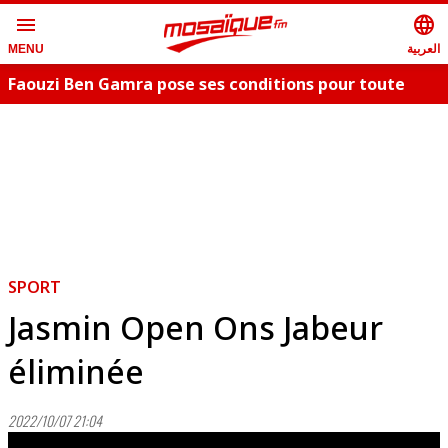
menu
language
العربية
MENU
Faouzi Ben Gamra pose ses conditions pour toute
collaboration artistique et dévoile les nouveautés,
c
"Bent El Hay" et «"Oum Essefsari"
m
SPORT
Jasmin Open Ons Jabeur
éliminée
2022/10/07 21:04