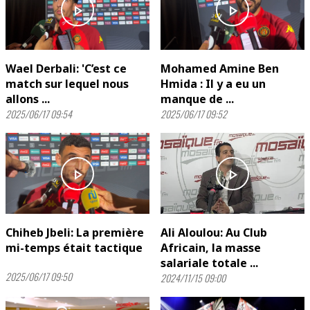
play_arrow
play_arrow
Wael Derbali: 'C’est ce
Mohamed Amine Ben
match sur lequel nous
Hmida : Il y a eu un
allons ...
manque de ...
2025/06/17 09:54
2025/06/17 09:52
play_arrow
play_arrow
Chiheb Jbeli: La première
Ali Aloulou: Au Club
mi-temps était tactique
Africain, la masse
salariale totale ...
2025/06/17 09:50
2024/11/15 09:00