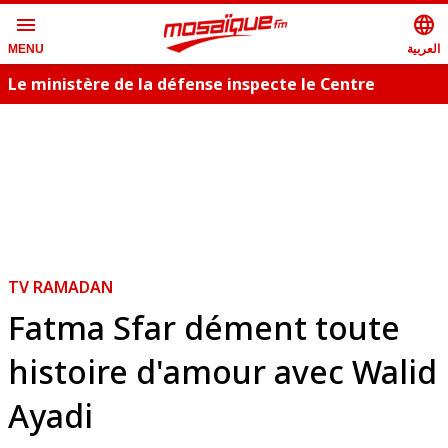
menu
language
العربية
MENU
Le ministère de la défense inspecte le Centre
T
militaire cynotechnique
s
TV RAMADAN
Fatma Sfar dément toute
histoire d'amour avec Walid
Ayadi