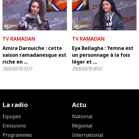
TV RAMADAN
TV RAMADAN
Amira Darouiche : cette
Eya Bellagha : Yemna est
saison ramadanesque est
un personnage à la fois
riche en ...
léger et ...
2026/03/10 23:17
2026/03/10 00:57
La radio
Actu
Equipes
National
Emissions
Régional
Programmes
International