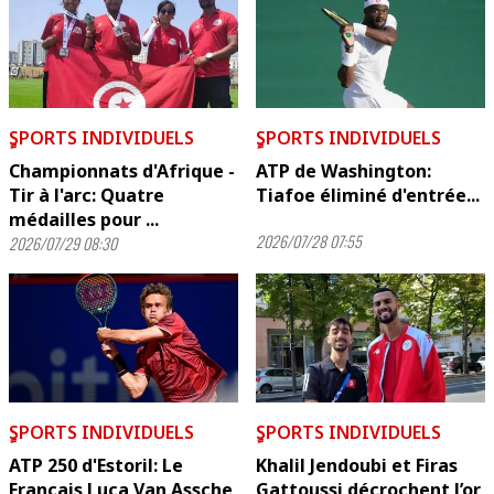
ٍSPORTS INDIVIDUELS
ٍSPORTS INDIVIDUELS
Championnats d'Afrique -
ATP de Washington:
Tir à l'arc: Quatre
Tiafoe éliminé d'entrée...
médailles pour ...
2026/07/28 07:55
2026/07/29 08:30
ٍSPORTS INDIVIDUELS
ٍSPORTS INDIVIDUELS
ATP 250 d'Estoril: Le
Khalil Jendoubi et Firas
Français Luca Van Assche
Gattoussi décrochent l’or