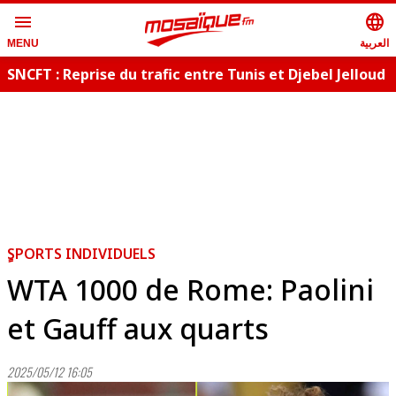
menu
language
العربية
MENU
SNCFT : Reprise du trafic entre Tunis et Djebel Jelloud
ٍSPORTS INDIVIDUELS
WTA 1000 de Rome: Paolini
et Gauff aux quarts
2025/05/12 16:05