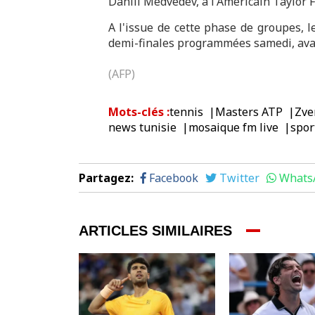
Daniil Medvedev, à l'Américain Taylor Fr
A l'issue de cette phase de groupes, 
demi-finales programmées samedi, avan
(AFP)
Mots-clés
:
tennis
Masters ATP
Zve
news tunisie
mosaique fm live
spor
Partagez
:
Facebook
Twitter
Whats
ARTICLES SIMILAIRES