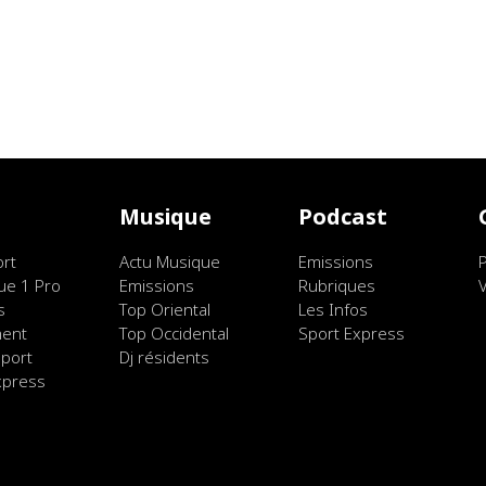
t
Musique
Podcast
ort
Actu Musique
Emissions
ue 1 Pro
Emissions
Rubriques
s
Top Oriental
Les Infos
ment
Top Occidental
Sport Express
port
Dj résidents
xpress