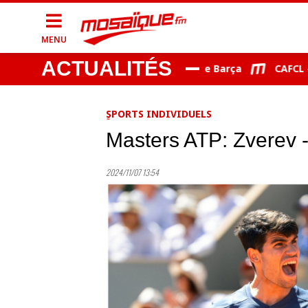
MENU
ACTUALITÉS
 le Real Madrid, Rodri aurait choisi le Barça
CAFCL - EST:
ٍSPORTS INDIVIDUELS
Masters ATP: Zverev -
2024/11/07 13:54