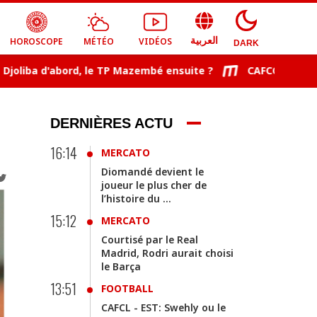
HOROSCOPE
MÉTÉO
VIDÉOS
العربية
DARK
iba d'abord, le TP Mazembé ensuite ?
CAFCC: Les adversai
DERNIÈRES ACTU
16:14
MERCATO
Diomandé devient le
joueur le plus cher de
l’histoire du ...
15:12
MERCATO
Courtisé par le Real
Madrid, Rodri aurait choisi
le Barça
13:51
FOOTBALL
CAFCL - EST: Swehly ou le