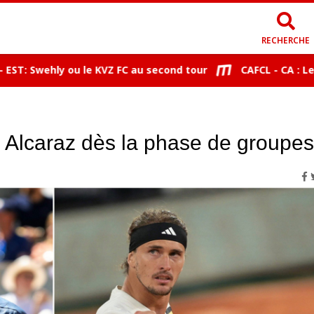
RECHERCHE
 Swehly ou le KVZ FC au second tour
CAFCL - CA : Le Djol
 Alcaraz dès la phase de groupes