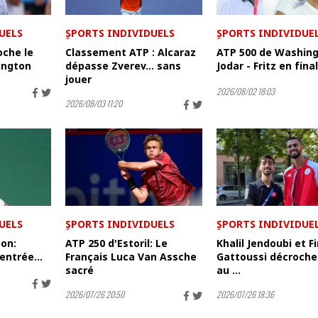
UELS
ٍSPORTS INDIVIDUELS
ٍSPORTS INDIVIDUE
oche le
Classement ATP : Alcaraz
ATP 500 de Washing
ington
dépasse Zverev… sans
Jodar - Fritz en fina
jouer
2026/08/02 18:03
2026/08/03 11:20
UELS
ٍSPORTS INDIVIDUELS
ٍSPORTS INDIVIDUE
on:
ATP 250 d'Estoril: Le
Khalil Jendoubi et F
entrée...
Français Luca Van Assche
Gattoussi décrochen
sacré
au ...
2026/07/26 20:50
2026/07/26 18:36