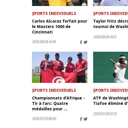
ٍSPORTS INDIVIDUELS
ٍSPORTS INDIVID
Carlos Alcaraz forfait pour
Taylor Fritz décr
le Masters 1000 de
tournoi de Wash
Cincinnati
2026/08/04 10:21
2026/08/05 15:49
ٍSPORTS INDIVIDUELS
ٍSPORTS INDIVID
Championnats d'Afrique -
ATP de Washingt
Tir à l'arc: Quatre
Tiafoe éliminé d'
médailles pour ...
2026/07/28 07:55
2026/07/29 08:30