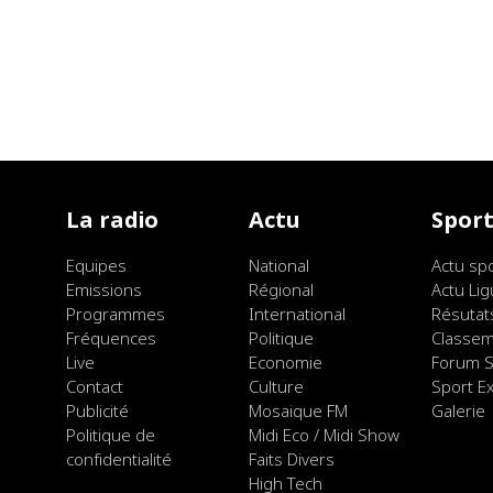
La radio
Actu
Spor
Equipes
National
Actu sp
Emissions
Régional
Actu Lig
Programmes
International
Résutat
Fréquences
Politique
Classe
Live
Economie
Forum S
Contact
Culture
Sport E
Publicité
Mosaique FM
Galerie
Politique de
Midi Eco / Midi Show
confidentialité
Faits Divers
High Tech