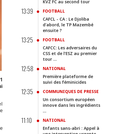
KVZ FC au second tour
13:39
FOOTBALL
CAFCL - CA : Le Djoliba
d'abord, le TP Mazembé
ensuite ?
13:25
FOOTBALL
CAFCC: Les adversaires du
CSS et de l’ESZ au premier
tour ...
12:58
NATIONAL
Première plateforme de
.1
suivi des féminicides
ui
12:35
COMMUNIQUES DE PRESSE
Un consortium européen
el
innove dans les ingrédients
le
...
11:10
NATIONAL
se
Enfants sans-abri : Appel à
une intervention urgente