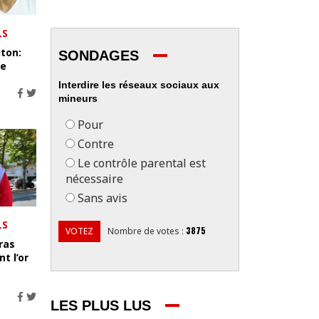
LS
ton:
SONDAGES
le
Interdire les réseaux sociaux aux
mineurs
Pour
Contre
Le contrôle parental est
nécessaire
Sans avis
LS
3875
VOTEZ
Nombre de votes
:
iras
t l’or
LES PLUS LUS