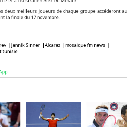
itz et à l'Australien Alex De Minaur.
les deux meilleurs joueurs de chaque groupe accéderont a
t la finale du 17 novembre.
rev
Jannik Sinner
Alcaraz
mosaique fm news
t tunisie
App