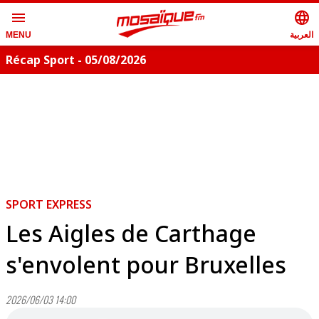
menu
language
العربية
MENU
Récap Sport - 05/08/2026
SPORT EXPRESS
Les Aigles de Carthage
s'envolent pour Bruxelles
2026/06/03 14:00