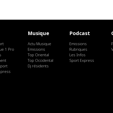
t
Musique
Podcast
ort
Actu Musique
Emissions
ue 1 Pro
Emissions
Rubriques
s
Top Oriental
Les Infos
ment
Top Occidental
Sport Express
port
Dj résidents
xpress