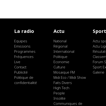
La radio
Actu
Spor
Equipes
National
Actu sp
Emissions
Régional
Actu Lig
Programmes
International
Résutat
Fréquences
Politique
Classe
Live
Economie
Forum S
Contact
Culture
Sport E
Publicité
Mosaique FM
Galerie
Politique de
Midi Eco / Midi Show
confidentialité
Faits Divers
High Tech
People
Insolite
Communiques de