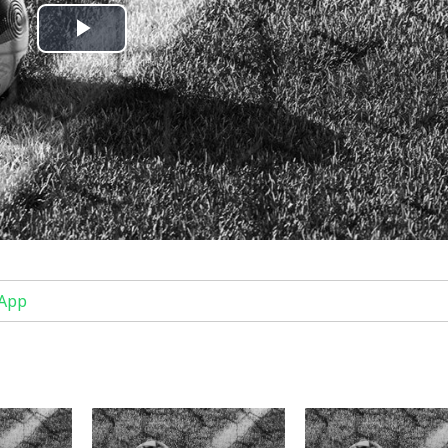
Play
Video
App