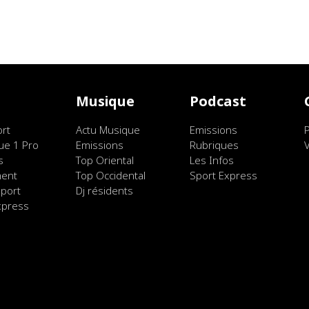
t
Musique
Podcast
ort
Actu Musique
Emissions
ue 1 Pro
Emissions
Rubriques
s
Top Oriental
Les Infos
ment
Top Occidental
Sport Express
port
Dj résidents
xpress