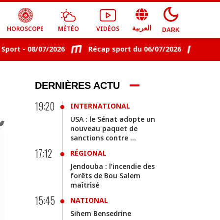
HOROSCOPE
MÉTÉO
VIDÉOS
العربية
DARK
t - 08/07/2026
Récap sport du 06/07/2026
Récap s
DERNIÈRES ACTU
19:20
INTERNATIONAL
USA : le Sénat adopte un
nouveau paquet de
sanctions contre ...
17:12
RÉGIONAL
Jendouba : l’incendie des
forêts de Bou Salem
maîtrisé
15:45
NATIONAL
Sihem Bensedrine