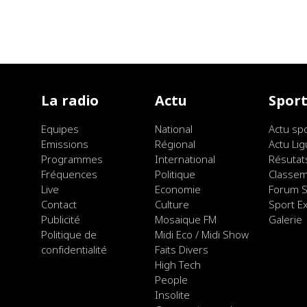
La radio
Actu
Spor
Equipes
National
Actu sp
Emissions
Régional
Actu Lig
Programmes
International
Résutat
Fréquences
Politique
Classe
Live
Economie
Forum S
Contact
Culture
Sport E
Publicité
Mosaique FM
Galerie
Politique de
Midi Eco / Midi Show
confidentialité
Faits Divers
High Tech
People
Insolite