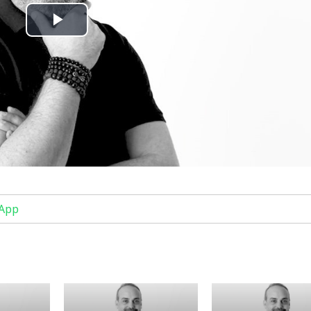
Play
Video
App