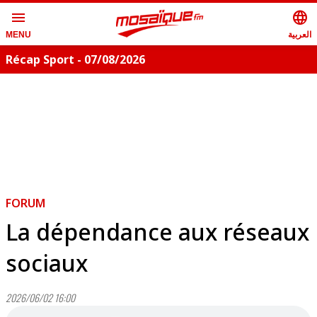
menu
language
العربية
MENU
Récap Sport - 07/08/2026
FORUM
La dépendance aux réseaux
sociaux
2026/06/02 16:00