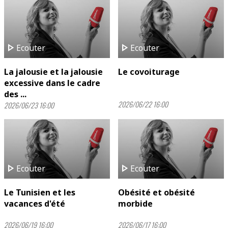
play_arrow
play_arrow
Ecouter
Ecouter
La jalousie et la jalousie
Le covoiturage
excessive dans le cadre
des ...
2026/06/22 16:00
2026/06/23 16:00
play_arrow
play_arrow
Ecouter
Ecouter
Le Tunisien et les
Obésité et obésité
vacances d'été
morbide
2026/06/19 16:00
2026/06/17 16:00