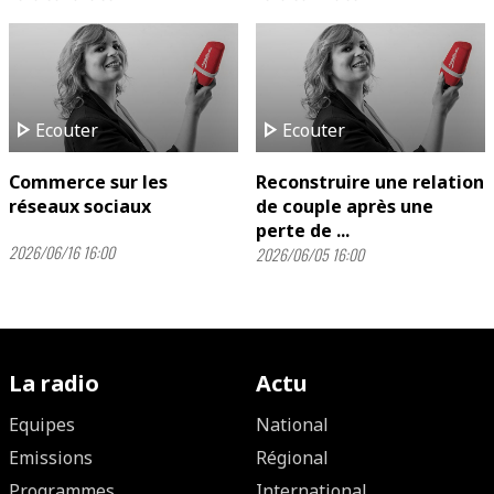
play_arrow
play_arrow
Ecouter
Ecouter
Commerce sur les
Reconstruire une relation
réseaux sociaux
de couple après une
perte de ...
2026/06/16 16:00
2026/06/05 16:00
La radio
Actu
Equipes
National
Emissions
Régional
Programmes
International