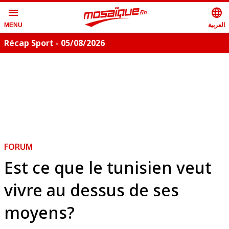
menu
language
العربية
MENU
Récap Sport - 05/08/2026
FORUM
Est ce que le tunisien veut
vivre au dessus de ses
moyens?