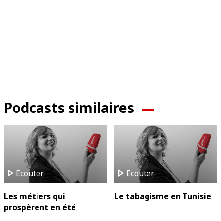
Podcasts similaires
play_arrow
play_arrow
Ecouter
Ecouter
Les métiers qui
Le tabagisme en Tunisie
prospèrent en été