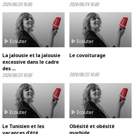
2026/06/29 16:00
2026/06/24 16:00
play_arrow
play_arrow
Ecouter
Ecouter
La jalousie et la jalousie
Le covoiturage
excessive dans le cadre
des ...
2026/06/22 16:00
2026/06/23 16:00
play_arrow
play_arrow
Ecouter
Ecouter
Le Tunisien et les
Obésité et obésité
vacances d'été
morbide