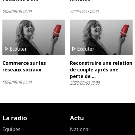
2026/06/19 16:00
2026/06/17 16:00
play_arrow
play_arrow
Ecouter
Ecouter
Commerce sur les
Reconstruire une relation
réseaux sociaux
de couple après une
perte de ...
2026/06/16 16:00
2026/06/05 16:00
La radio
Actu
Equipes
National