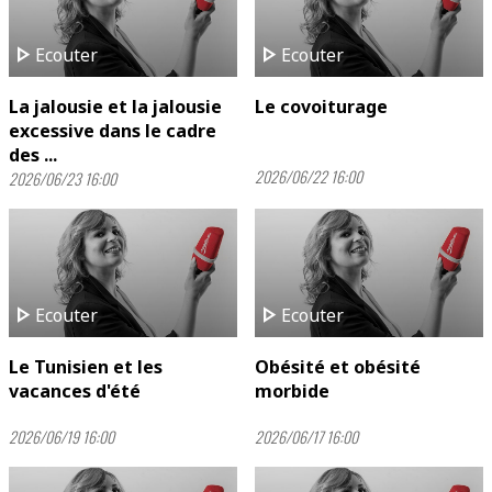
play_arrow
play_arrow
Ecouter
Ecouter
La jalousie et la jalousie
Le covoiturage
excessive dans le cadre
des ...
2026/06/22 16:00
2026/06/23 16:00
play_arrow
play_arrow
Ecouter
Ecouter
Le Tunisien et les
Obésité et obésité
vacances d'été
morbide
2026/06/19 16:00
2026/06/17 16:00