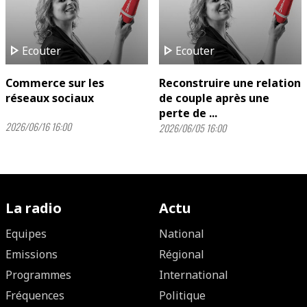
play_arrow
play_arrow
Ecouter
Ecouter
Commerce sur les
Reconstruire une relation
réseaux sociaux
de couple après une
perte de ...
2026/06/16 16:00
2026/06/05 16:00
La radio
Actu
Equipes
National
Emissions
Régional
Programmes
International
Fréquences
Politique