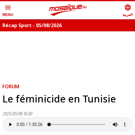
menu
language
العربية
MENU
Récap Sport - 05/08/2026
FORUM
Le féminicide en Tunisie
2025/05/09 16:00