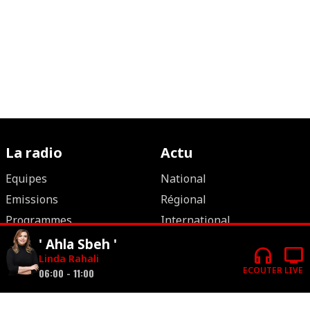
La radio
Actu
Equipes
National
Emissions
Régional
Programmes
International
Fréquences
Politique
' Ahla Sbeh '
headphones
tv
Linda Rahali
Live
Economie
ECOUTER
LIVE
06:00 - 11:00
Contact
Culture
Publicité
Mosaique FM