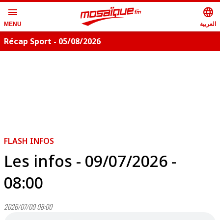
menu
language
العربية
MENU
Récap Sport - 05/08/2026
FLASH INFOS
Les infos - 09/07/2026 -
08:00
2026/07/09 08:00