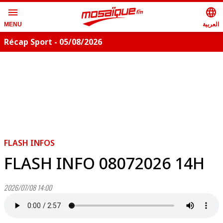
menu
language
العربية
MENU
Récap Sport - 05/08/2026
FLASH INFOS
FLASH INFO 08072026 14H
2026/07/08 14:00