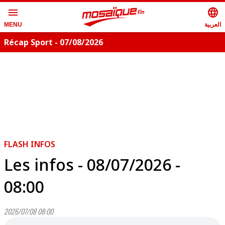
menu
language
العربية
MENU
Récap Sport - 07/08/2026
FLASH INFOS
Les infos - 08/07/2026 -
08:00
2026/07/08 08:00