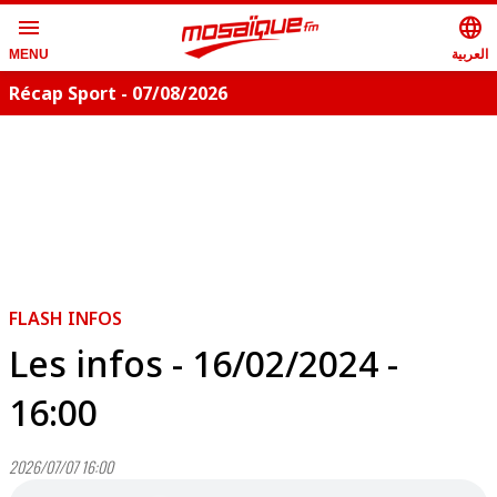
menu
language
العربية
MENU
Récap Sport - 07/08/2026
FLASH INFOS
Les infos - 16/02/2024 -
16:00
2026/07/07 16:00