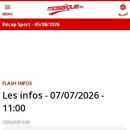
menu
language
العربية
MENU
Récap Sport - 05/08/2026
FLASH INFOS
Les infos - 07/07/2026 -
11:00
2026/07/07 11:00