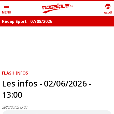
menu
language
العربية
MENU
Récap Sport - 07/08/2026
FLASH INFOS
Les infos - 02/06/2026 -
13:00
2026/06/02 13:00